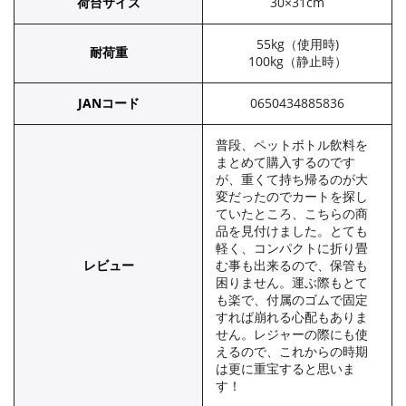
荷台サイズ
30×31cm
55kg（使用時)
耐荷重
100kg（静止時）
JANコード
0650434885836
普段、ペットボトル飲料を
まとめて購入するのです
が、重くて持ち帰るのが大
変だったのでカートを探し
ていたところ、こちらの商
品を見付けました。とても
軽く、コンパクトに折り畳
レビュー
む事も出来るので、保管も
困りません。運ぶ際もとて
も楽で、付属のゴムで固定
すれば崩れる心配もありま
せん。レジャーの際にも使
えるので、これからの時期
は更に重宝すると思いま
す！