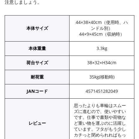
注意しましょう。
44×38×40cm（使用時、ハ
本体サイズ
ンドル別）
44×9×45cm（収納時）
本体重量
3.3kg
荷台サイズ
38×32×H34cm
耐荷重
35kg(移動時)
JANコード
4571451282049
思ったよりも車輪はスムー
ズに進むので、使いやすい
です。仕事で書類や荷物な
レビュー
ど重い物を運ぶのに活躍し
ています。フタがもう少し
カチっと閉められればもっ