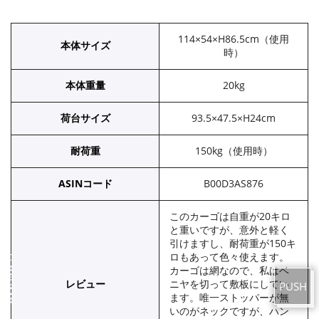
114×54×H86.5cm（使用
本体サイズ
時）
本体重量
20kg
荷台サイズ
93.5×47.5×H24cm
耐荷重
150kg（使用時）
ASINコード
B00D3AS876
このカーゴは自重が20キロ
と重いですが、意外と軽く
引けますし、耐荷重が150キ
©OSUMO
ロもあって色々使えます。
カーゴは網なので、私はベ
レビュー
ニヤを切って敷板にしてい
ます。唯一ストッパーが無
いのがネックですが、ハン