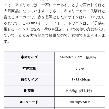
トは、アメリカでは「一家に一台ある」とまで言われるほど
人気商品になっています。まさに、キャリーカート先駆けと
言えるメーカーで、赤を基調としたデザインはレトロでおし
ゃれです。この3in1イージーフォールドワゴンは、「子供を
乗せる・ベンチになる・荷物を運ぶ」と3つの使い方に特化し
ていて、たたみ方も簡単で軽量なので、女性でも楽々使えま
す。
本体サイズ
56×68×105cm（使用時）
本体重量
8.5kg
荷台サイズ
48×83×36cm
耐荷重
約68kg（移動時）
ASINコード
B07RJWY4LP