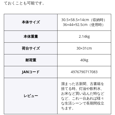
ておくことも可能です。
30.5×58.5×14cm（収納時）
本体サイズ
36×44×92.5cm（使用時）
本体重量
2.14kg
荷台サイズ
30×31cm
耐荷重
40kg
JANコード
4976790717083
溜まった古新聞、古書籍を
捨てる時。灯油や飲料水、
お米など買い込んだ時など
レビュー
など、これ一台あれば様々
な生活シーンで長期間役立
ちます。