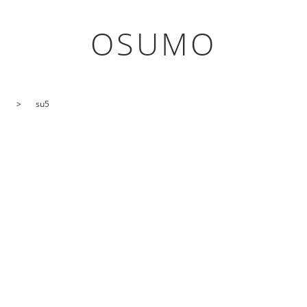
OSUMO
！
su5