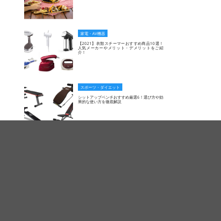
家電・AV機器
【2021】衣類スチーマーおすすめ商品10選！
人気メーカーやメリット・デメリットをご紹
介！
スポーツ・ダイエット
シットアップベンチおすすめ厳選6！選び方や効
果的な使い方を徹底解説
スポーツ・ダイエット
おすすめパワーボール厳選7！握力を鍛える驚き
の仕組みや選び方をご紹介
家電・AV機器
一人暮らし用コーヒーメーカーおすすめ8選！全
自動や手入れが簡単な物までタイプ別にご紹
介！